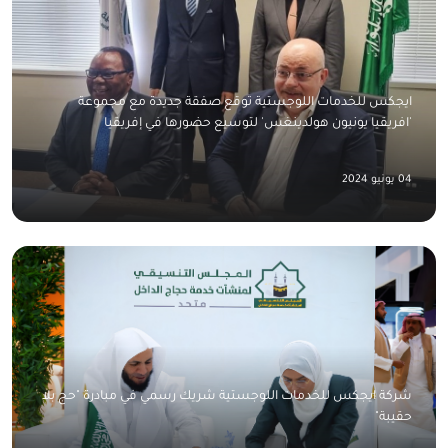
ايجكس للخدمات اللوجستية توقع صفقة جديدة مع مجموعة
'افريقيا يونيون هولدينغس' لتوسيع حضورها في إفريقيا
04 يونيو 2024
شركة ايجكس للخدمات اللوجستية شريك رسمي في مبادرة "حج بلا
حقيبة"