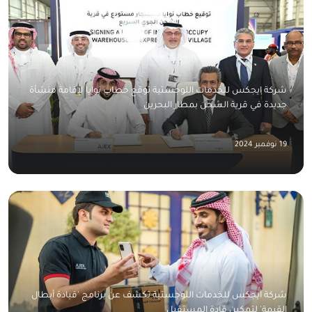
شركة ايجكس للخدمات اللوجستية توقع خطاب نوايا لإقامة منشأة
جديدة في قرية الشحن بمطار البحرين
19 نوفمبر 2024
شركة ايجكس للخدمات اللوجستية تكشف عن برنامج 'قيادة أبطال
القيمة' لتمكين قادة المستقبل