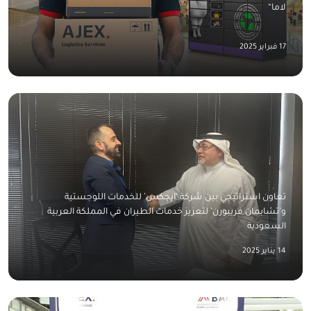
لاما“
17 فبراير 2025
تعاون استراتيجي بين شركة ‘ايجكس’ للخدمات اللوجستية
و’تشابمان فريبورن’ لتعزيز خدمات الطيران في المملكة العربية
السعودية
14 يناير 2025