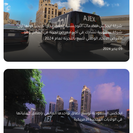
شركة ايجكس للخدمات اللوجستية تحقق إنجازاً تاريخياً كونها أول
شركة سعودية تشارك في أكبر معرض تجزئة في العالم، وهو
معرض الاتحاد الوطني للبيع بالتجزئة لعام 2024.
09 يناير 2024
ايجكس السعودية توسع نطاق تواجدها العالمي بإطلاق عملياتها
في الولايات المتحدة الأمريكية