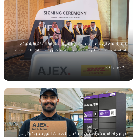
برعاية المعالي ناصر الجاسر، دي إتش إل للتجارة الإلكترونية توقع
اتفاقية استحواذ على حصة في شركة ايجكس للخدمات اللوجستية
24 فبراير 2025
توقيع اتفاقية شراكة بين ”ايجكس للخدمات اللوجستية“ و”أومني