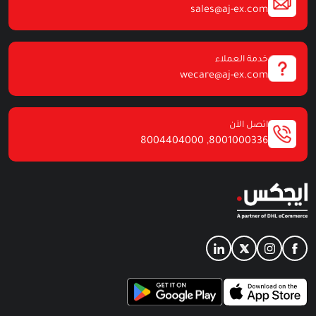
sales@aj-ex.com
خدمة العملاء
wecare@aj-ex.com
اتصل الآن
8004404000
,
8001000336